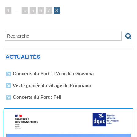
1
...
«
5
6
7
8
ACTUALITÉS
Concerts du Port : I Voci di a Gravona
Visite guidée du village de Propriano
Concerts du Port : Felì
Arrêtés municipaux - Août 2026
Enquête publique en vue de l'Établissement du plan de
servitudes aéronautiques de dégagement de l’aérodrome
de Propriano