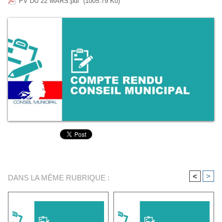
PV DU 22 MARS.pdf
(1005.79 Ko)
<
>
DANS LA MÊME RUBRIQUE :