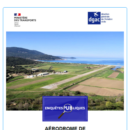
Arrêtés municipaux - Août 2026
Enquête publique en vue de l'Établissement du plan de
servitudes aéronautiques de dégagement de l’aérodrome
de Propriano
🟢 🌊 Réouverture à la baignade : Plage du Lido -
Purraja ✅
Fermeture temporaire de la baignade Plage du Lido -
Purraja par mesure de précaution
Décision du Maire du 09 juillet 2026