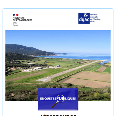
Arrêtés municipaux - Août 2026
Enquête publique en vue de l'Établissement du plan de
servitudes aéronautiques de dégagement de l’aérodrome
de Propriano
🟢 🌊 Réouverture à la baignade : Plage du Lido -
Purraja ✅
Fermeture temporaire de la baignade Plage du Lido -
Purraja par mesure de précaution
Décision du Maire du 09 juillet 2026