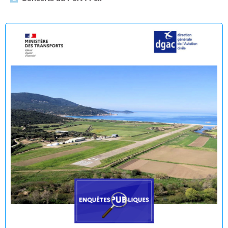
Arrêtés municipaux - Août 2026
Enquête publique en vue de l'Établissement du plan de
servitudes aéronautiques de dégagement de l’aérodrome
de Propriano
🟢 🌊 Réouverture à la baignade : Plage du Lido -
Purraja ✅
Fermeture temporaire de la baignade Plage du Lido -
Purraja par mesure de précaution
Décision du Maire du 09 juillet 2026