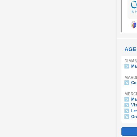
AGE
DIMAN
Ma
MARDI
Con
MERCR
Ma
Vis
Le
Gr