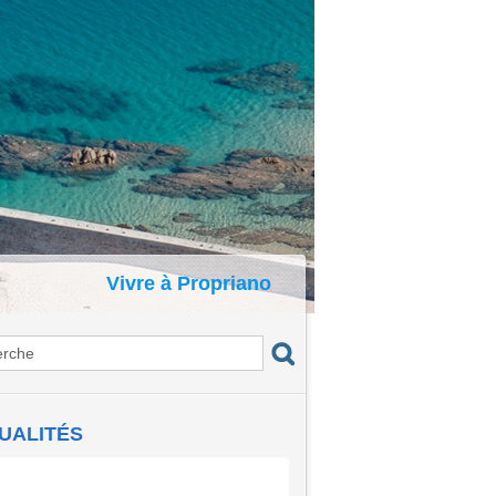
Vivre à Propriano
UALITÉS
certs du Port : I Voci di a Gravona