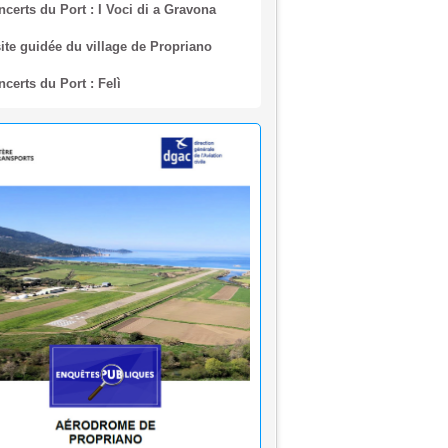
ite guidée du village de Propriano
certs du Port : Felì
quête publique en vue de
lissement du plan de servitudes
utiques de dégagement de l’aérodrome
priano
🌊 Réouverture à la baignade : Plage du
 Purraja ✅
rmeture temporaire de la baignade Plage
o - Purraja par mesure de précaution
ision du Maire du 09 juillet 2026
êtés municipaux - Juillet 2026