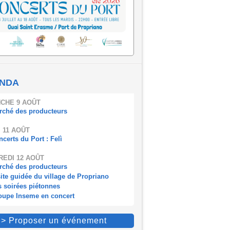
NDA
CHE 9 AOÛT
rché des producteurs
 11 AOÛT
certs du Port : Felì
EDI 12 AOÛT
rché des producteurs
ite guidée du village de Propriano
s soirées piétonnes
oupe Inseme en concert
> Proposer un événement