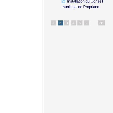
Installation du Conseil
municipal de Propriano
1
2
3
4
5
»
...
28