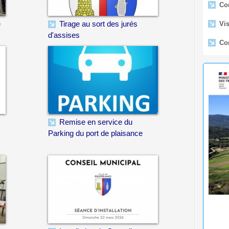
Vis
e
Tirage au sort des jurés
Con
d'assises
En
l'Étab
aérona
de Pro
🟢 
Lido -
Remise en service du
Fe
du Lid
Parking du port de plaisance
Déc
Arr