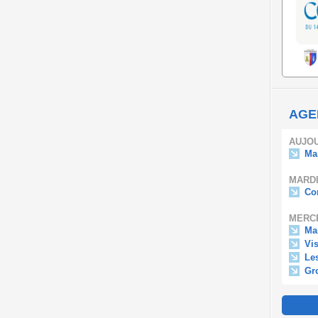
AGE
AUJOU
Ma
MARDI
Con
MERCR
Ma
Vis
Le
Gr