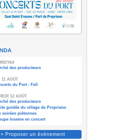
NDA
RD'HUI
rché des producteurs
 11 AOÛT
certs du Port : Felì
EDI 12 AOÛT
rché des producteurs
ite guidée du village de Propriano
s soirées piétonnes
oupe Inseme en concert
> Proposer un événement