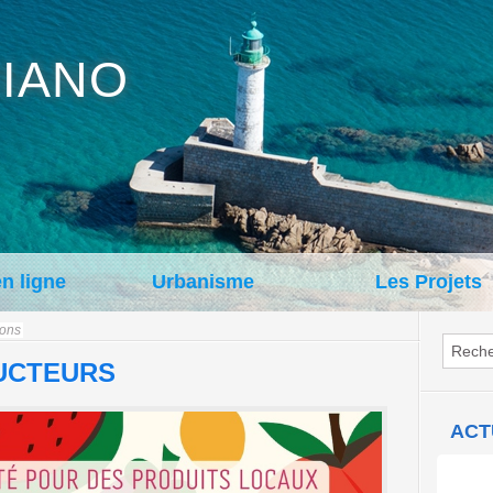
IANO
en ligne
Urbanisme
Les Projets
ions
UCTEURS
ACT
Con