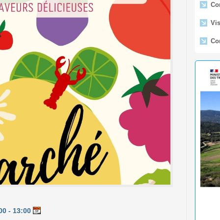
Vis
Con
Ar
En
l'Étab
aérona
de Pro
🟢 
Lido -
Fe
du Lid
Déc
0 - 13:00