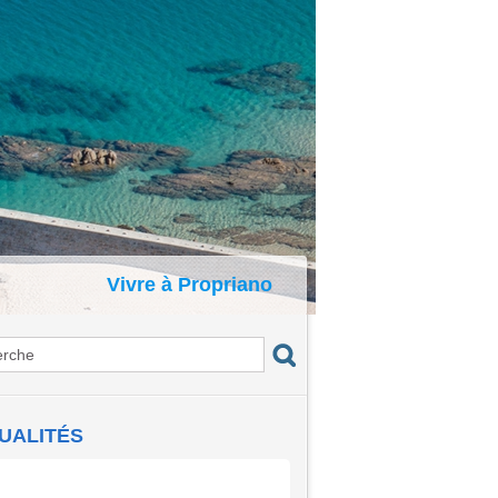
Vivre à Propriano
UALITÉS
certs du Port : I Voci di a Gravona