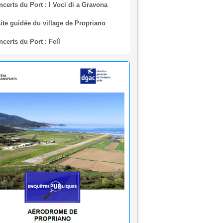
ite guidée du village de Propriano
certs du Port : Felì
rêtés municipaux - Août 2026
quête publique en vue de
lissement du plan de servitudes
utiques de dégagement de l’aérodrome
priano
🌊 Réouverture à la baignade : Plage du
 Purraja ✅
rmeture temporaire de la baignade Plage
o - Purraja par mesure de précaution
ision du Maire du 09 juillet 2026