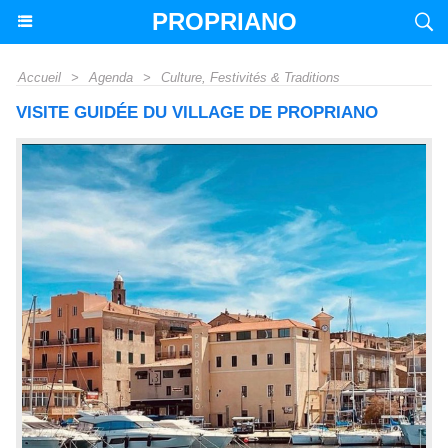
PROPRIANO
Accueil
>
Agenda
>
Culture, Festivités & Traditions
VISITE GUIDÉE DU VILLAGE DE PROPRIANO