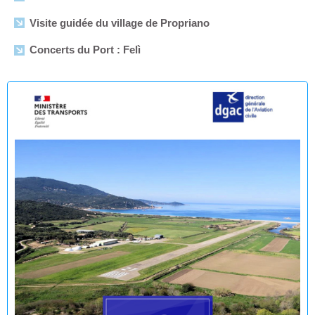
Visite guidée du village de Propriano
Concerts du Port : Felì
Arrêtés municipaux - Août 2026
Enquête publique en vue de l'Établissement du plan de
servitudes aéronautiques de dégagement de l’aérodrome
de Propriano
🟢 🌊 Réouverture à la baignade : Plage du Lido -
Purraja ✅
Fermeture temporaire de la baignade Plage du Lido -
Purraja par mesure de précaution
Décision du Maire du 09 juillet 2026