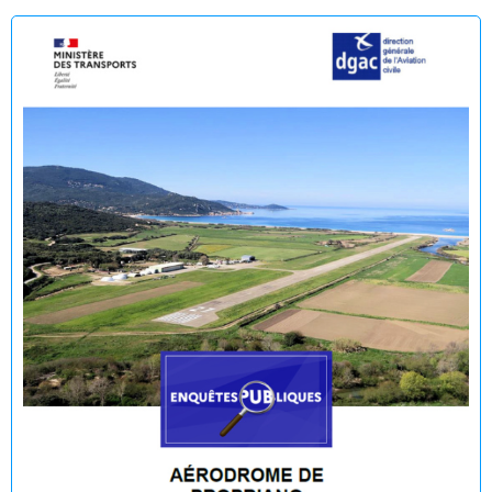
Enquête publique en vue de l'Établissement du plan de
servitudes aéronautiques de dégagement de l’aérodrome
de Propriano
🟢 🌊 Réouverture à la baignade : Plage du Lido -
Purraja ✅
Fermeture temporaire de la baignade Plage du Lido -
Purraja par mesure de précaution
Décision du Maire du 09 juillet 2026