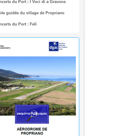
ite guidée du village de Propriano
certs du Port : Felì
rêtés municipaux - Août 2026
quête publique en vue de
lissement du plan de servitudes
utiques de dégagement de l’aérodrome
priano
🌊 Réouverture à la baignade : Plage du
 Purraja ✅
rmeture temporaire de la baignade Plage
o - Purraja par mesure de précaution
ision du Maire du 09 juillet 2026