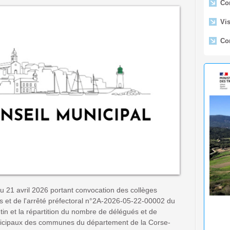
Vis
Con
Ar
En
l'Étab
aérona
de Pro
🟢 
Lido -
Fe
du Lid
Déc
u 21 avril 2026 portant convocation des collèges
rs et de l'arrêté préfectoral n°2A-2026-05-22-00002 du
in et la répartition du nombre de délégués et de
unicipaux des communes du département de la Corse-