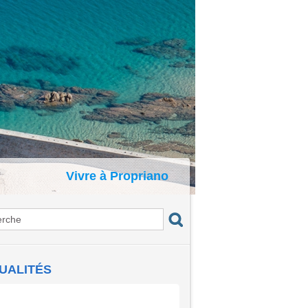
Vivre à Propriano
UALITÉS
certs du Port : I Voci di a Gravona