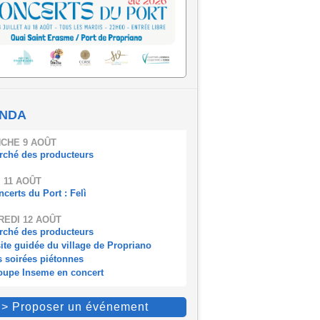
NDA
CHE 9 AOÛT
rché des producteurs
 11 AOÛT
certs du Port : Felì
EDI 12 AOÛT
rché des producteurs
ite guidée du village de Propriano
s soirées piétonnes
oupe Inseme en concert
> Proposer un événement