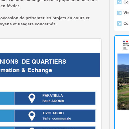
n février.
Vis
Con
’occasion de présenter les projets en cours et
citoyens et usagers concernés.
Ar
En
l'Étab
aérona
de Pro
🟢 
Lido -
Fe
du Lid
Déc