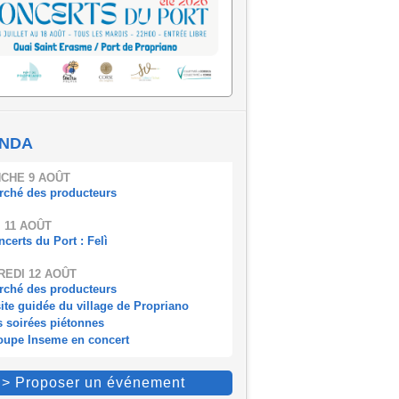
NDA
CHE 9 AOÛT
rché des producteurs
 11 AOÛT
certs du Port : Felì
EDI 12 AOÛT
rché des producteurs
ite guidée du village de Propriano
s soirées piétonnes
oupe Inseme en concert
> Proposer un événement