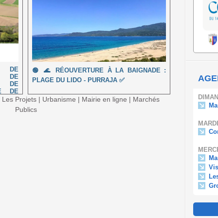
E DE
🟢 🌊 RÉOUVERTURE À LA BAIGNADE :
N DE
AGE
PLAGE DU LIDO - PURRAJA ✅
S DE
E DE
DIMAN
|
Les Projets
|
Urbanisme
|
Mairie en ligne
|
Marchés
Ma
Publics
MARDI
Con
MERCR
Ma
Vis
Le
Gr