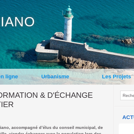
IANO
en ligne
Urbanisme
Les Projets
ORMATION & D'ÉCHANGE
IER
ACT
iano, accompagné d’élus du conseil municipal, de
Con
ville, viendra échanger avec la population lors des