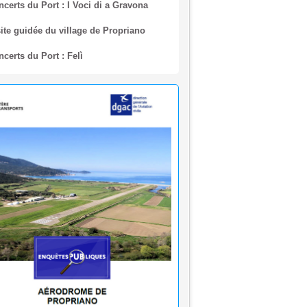
ite guidée du village de Propriano
certs du Port : Felì
rêtés municipaux - Août 2026
quête publique en vue de
lissement du plan de servitudes
utiques de dégagement de l’aérodrome
priano
🌊 Réouverture à la baignade : Plage du
 Purraja ✅
rmeture temporaire de la baignade Plage
o - Purraja par mesure de précaution
ision du Maire du 09 juillet 2026