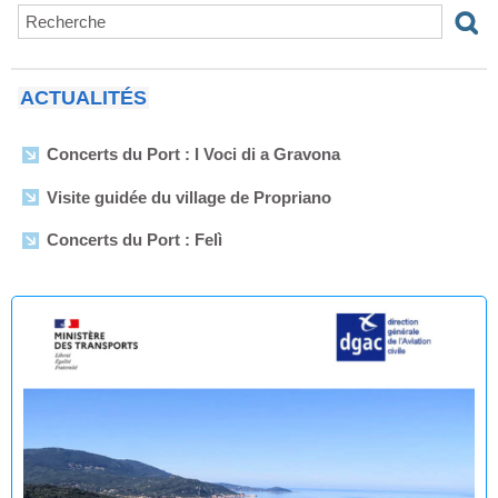
ACTUALITÉS
Concerts du Port : I Voci di a Gravona
Visite guidée du village de Propriano
Concerts du Port : Felì
Arrêtés municipaux - Août 2026
Enquête publique en vue de l'Établissement du plan de
servitudes aéronautiques de dégagement de l’aérodrome
de Propriano
🟢 🌊 Réouverture à la baignade : Plage du Lido -
Purraja ✅
Fermeture temporaire de la baignade Plage du Lido -
Purraja par mesure de précaution