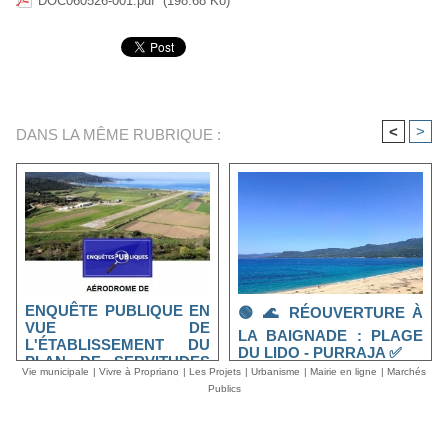
DOC060526-001.pdf
(198.68 Ko)
<
>
DANS LA MÊME RUBRIQUE :
ENQUÊTE PUBLIQUE EN
🟢 🌊 RÉOUVERTURE À
VUE DE
LA BAIGNADE : PLAGE
L'ÉTABLISSEMENT DU
DU LIDO - PURRAJA ✅
PLAN DE SERVITUDES
Vie municipale
|
Vivre à Propriano
|
Les Projets
|
Urbanisme
|
Mairie en ligne
|
Marchés
AÉRONAUTIQUES DE
Publics
DÉGAGEMENT DE
L’AÉRODROME DE
PROPRIANO