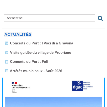
DÉGAGEMENT DE
L’AÉRODROME DE
PROPRIANO
ACTUALITÉS
Concerts du Port : I Voci di a Gravona
Visite guidée du village de Propriano
Concerts du Port : Felì
Arrêtés municipaux - Août 2026
Enquête publique en vue de l'Établissement du plan de
servitudes aéronautiques de dégagement de l’aérodrome
de Propriano
🟢 🌊 Réouverture à la baignade : Plage du Lido -
Purraja ✅