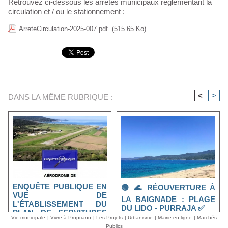
Retrouvez ci-dessous les arrêtés municipaux réglementant la
circulation et / ou le stationnement :
ArreteCirculation-2025-007.pdf
(515.65 Ko)
<
>
DANS LA MÊME RUBRIQUE :
ENQUÊTE PUBLIQUE EN
🟢 🌊 RÉOUVERTURE À
VUE DE
LA BAIGNADE : PLAGE
L'ÉTABLISSEMENT DU
DU LIDO - PURRAJA ✅
PLAN DE SERVITUDES
Vie municipale
|
Vivre à Propriano
|
Les Projets
|
Urbanisme
|
Mairie en ligne
|
Marchés
AÉRONAUTIQUES DE
Publics