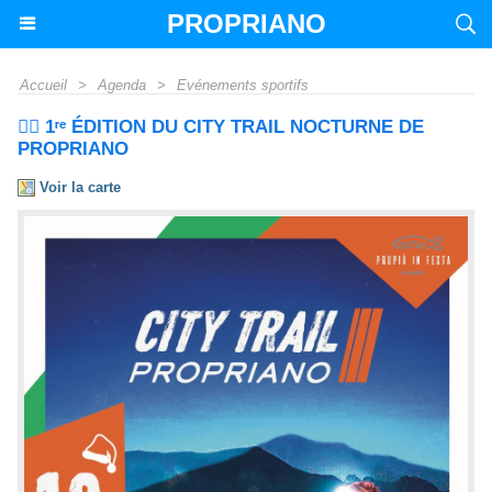
PROPRIANO
Accueil
>
Agenda
>
Evénements sportifs
🏃‍♂️ 1ʳᵉ ÉDITION DU CITY TRAIL NOCTURNE DE
PROPRIANO
Voir la carte