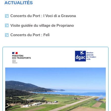
ACTUALITÉS
Concerts du Port : I Voci di a Gravona
Visite guidée du village de Propriano
Concerts du Port : Felì
Arrêtés municipaux - Août 2026
Enquête publique en vue de l'Établissement du plan de
servitudes aéronautiques de dégagement de l’aérodrome
de Propriano
🟢 🌊 Réouverture à la baignade : Plage du Lido -
Purraja ✅
Fermeture temporaire de la baignade Plage du Lido -
Purraja par mesure de précaution
Décision du Maire du 09 juillet 2026